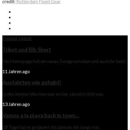
credit:
Rotterdam Fixed Gear
Popular
Latest
Trikot und Bib Short
Die Homepage hat ein neues Design erhalten und auch ihr habt.
11 Jahren ago
Ausfahrten wie gehabt!
In den letzten Wochen war es hier ziemlich Still was.
13 Jahren ago
Vamos a la playa back in town…
Elf Tage hat es gedauert bis damals die Jungs von.