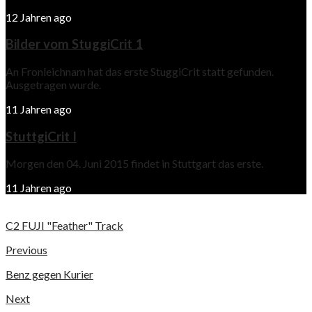
12 Jahren ago
Bilder vom StuggiCrit 1
An Fronleichnam hat das erste StuggiCrit statt gefunden.
Ausgetragen wurde.
11 Jahren ago
StuttgiCrit I
Morgen den 04. Juni 2015 findet in Stuttgart das erste.
11 Jahren ago
C2 FUJI "Feather" Track
Previous
Benz gegen Kurier
Next