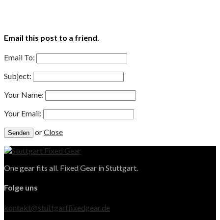
Email this post to a friend.
Email To:
Subject:
Your Name:
Your Email:
or
Close
One gear fits all. Fixed Gear in Stuttgart.
Folge uns
kontakt@stuttgartfixedgear.de