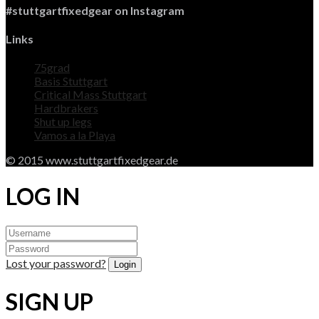
#stuttgartfixedgear on Instagram
Links
75grad
Basis Stuttgart
Critical Mass Stuttgart
Hardbrakers
Shut up legs
Vamos a la Playa
© 2015 www.stuttgartfixedgear.de
LOG IN
Lost your password?
SIGN UP