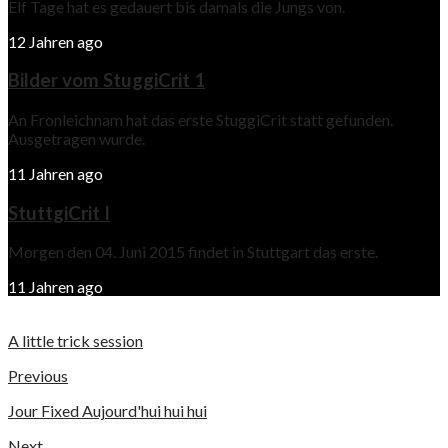
Elf Tage hat es gedauert bis damals die Jungs von.
12 Jahren ago
Bilder vom StuggiCrit 1
An Fronleichnam hat das erste StuggiCrit statt gefunden.
Ausgetragen wurde.
11 Jahren ago
StuttgiCrit I
Morgen den 04. Juni 2015 findet in Stuttgart das erste.
11 Jahren ago
A little trick session
Previous
Jour Fixed Aujourd'hui hui hui
Next