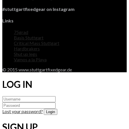
#stuttgartfixedgear on Instagram
Links
75grad
Basis Stuttgart
Critical Mass Stuttgart
Hardbrakers
Shut up legs
Vamos a la Playa
© 2015 www.stuttgartfixedgear.de
LOG IN
Lost your password?
SIGN UP