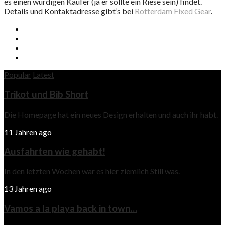
es einen würdigen Käufer (ja er sollte ein Riese sein) findet.
Details und Kontaktadresse gibt’s bei
Rotterdam Fixed Gear
.
Popular
Latest
Trikot und Bib Short
Die Homepage hat ein neues Design erhalten und auch ihr habt.
11 Jahren ago
Ausfahrten wie gehabt!
In den letzten Wochen war es hier ziemlich Still was.
13 Jahren ago
Vamos a la playa back in town…