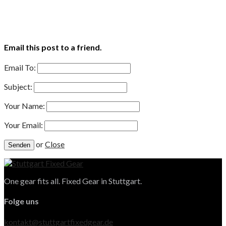
Email this post to a friend.
Email To:
Subject:
Your Name:
Your Email:
or
Close
One gear fits all. Fixed Gear in Stuttgart.
Folge uns
kontakt@stuttgartfixedgear.de