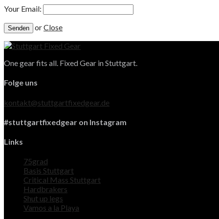
Your Email:
or
Close
One gear fits all. Fixed Gear in Stuttgart.
Folge uns
kontakt@stuttgartfixedgear.de
#stuttgartfixedgear on Instagram
Links
75grad
Basis Stuttgart
Critical Mass Stuttgart
Hardbrakers
Shut up legs
Vamos a la Playa