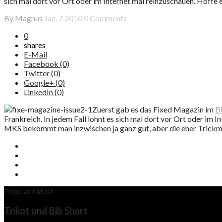
sich mal dort vor Ort oder im Internet mal reinzuschauen. Hoffe e
By
Magnus
Jan. 7,2010
0 Comments
0
shares
E-Mail
Facebook (0)
Twitter (0)
Google+ (0)
LinkedIn (0)
Zuerst gab es das Fixed Magazin im
B
Frankreich. In jedem Fall lohnt es sich mal dort vor Ort oder im 
MKS bekommt man inzwischen ja ganz gut, aber die eher Trickmä
Popular
Latest
Trikot und Bib Short