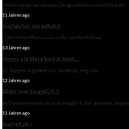
Die Homepage hat ein neues Design erhalten und auch ihr habt.
11 Jahren ago
Ausfahrten wie gehabt!
In den letzten Wochen war es hier ziemlich Still was.
13 Jahren ago
Vamos a la playa back in town…
Elf Tage hat es gedauert bis damals die Jungs von.
12 Jahren ago
Bilder vom StuggiCrit 1
An Fronleichnam hat das erste StuggiCrit statt gefunden. Ausge
11 Jahren ago
StuttgiCrit I