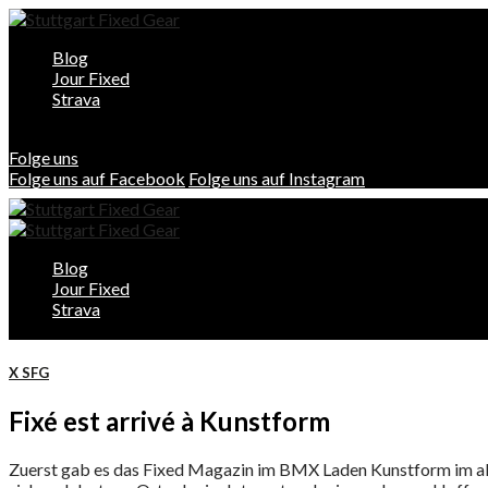
Blog
Jour Fixed
Strava
Folge uns
Folge uns auf Facebook
Folge uns auf Instagram
Blog
Jour Fixed
Strava
X SFG
Fixé est arrivé à Kunstform
Zuerst gab es das Fixed Magazin im BMX Laden Kunstform im alt