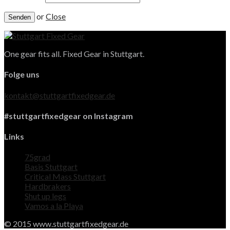
or
Close
One gear fits all. Fixed Gear in Stuttgart.
Folge uns
kontakt@stuttgartfixedgear.de
#stuttgartfixedgear on Instagram
Links
75grad
Basis Stuttgart
Critical Mass Stuttgart
Hardbrakers
Shut up legs
Vamos a la Playa
© 2015 www.stuttgartfixedgear.de