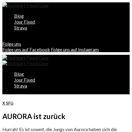
Blog
Jour Fixed
Strava
Folge uns
Folge uns auf Facebook
Folge uns auf Instagram
Blog
Jour Fixed
Strava
X SFG
AURORA ist zurück
Hurrah! Es ist soweit, die Jungs von Aurora haben sich die