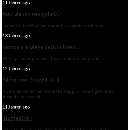
11 Jahren ago
Ausfahrten wie gehabt!
In den letzten Wochen war es hier ziemlich Still was.
13 Jahren ago
Vamos a la playa back in town…
Elf Tage hat es gedauert bis damals die Jungs von.
12 Jahren ago
Bilder vom StuggiCrit 1
An Fronleichnam hat das erste StuggiCrit statt gefunden.
Ausgetragen wurde.
11 Jahren ago
StuttgiCrit I
Morgen den 04. Juni 2015 findet in Stuttgart das erste.