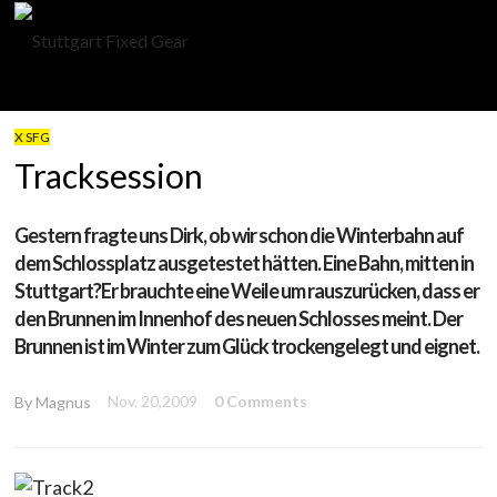
X SFG
Tracksession
Gestern fragte uns Dirk, ob wir schon die Winterbahn auf
dem Schlossplatz ausgetestet hätten. Eine Bahn, mitten in
Stuttgart?Er brauchte eine Weile um rauszurücken, dass er
den Brunnen im Innenhof des neuen Schlosses meint. Der
Brunnen ist im Winter zum Glück trockengelegt und eignet.
Nov. 20,2009
0 Comments
By
Magnus