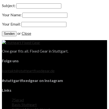
Subject:
Your Name:
Your Email:
or
Close
One gear fits all. Fixed Gear in Stuttgart.
Folge uns
kontakt@stuttgartfixedgear.de
#stuttgartfixedgear on Instagram
Links
75grad
Basis Stuttgart