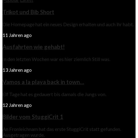
Trikot und Bib Short
Die Homepage hat ein neues Design erhalten und auch ihr habt.
11 Jahren ago
Ausfahrten wie gehabt!
In den letzten Wochen war es hier ziemlich Still was.
13 Jahren ago
Vamos a la playa back in town…
Elf Tage hat es gedauert bis damals die Jungs von.
12 Jahren ago
Bilder vom StuggiCrit 1
An Fronleichnam hat das erste StuggiCrit statt gefunden.
Ausgetragen wurde.