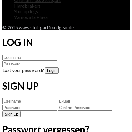
Critical Mass Stuttgart
Hardbrakers
Shut up legs
Vamos a la Playa
© 2015 www.stuttgartfixedgear.de
LOG IN
Lost your password?
SIGN UP
Passwort vergessen?