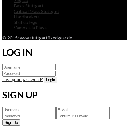
75grad
Basis Stuttgart
Critical Mass Stuttgart
Hardbrakers
Shut up legs
Vamos a la Playa
© 2015 www.stuttgartfixedgear.de
LOG IN
Lost your password?
SIGN UP