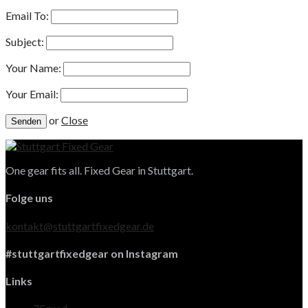
Email To:
Subject:
Your Name:
Your Email:
or
Close
One gear fits all. Fixed Gear in Stuttgart.
Folge uns
kontakt@stuttgartfixedgear.de
#stuttgartfixedgear on Instagram
Links