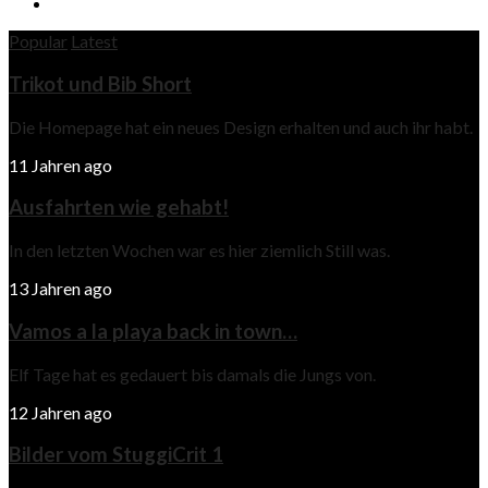
Popular
Latest
Trikot und Bib Short
Die Homepage hat ein neues Design erhalten und auch ihr habt.
11 Jahren ago
Ausfahrten wie gehabt!
In den letzten Wochen war es hier ziemlich Still was.
13 Jahren ago
Vamos a la playa back in town…
Elf Tage hat es gedauert bis damals die Jungs von.
12 Jahren ago
Bilder vom StuggiCrit 1