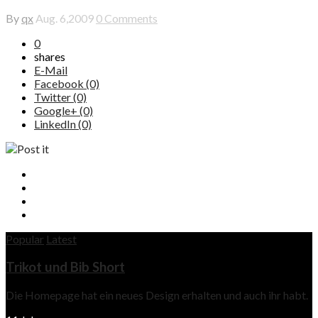
By
qx
Aug. 6,2009
0 Comments
0
shares
E-Mail
Facebook (0)
Twitter (0)
Google+ (0)
LinkedIn (0)
Popular
Latest
Trikot und Bib Short
Die Homepage hat ein neues Design erhalten und auch ihr habt.