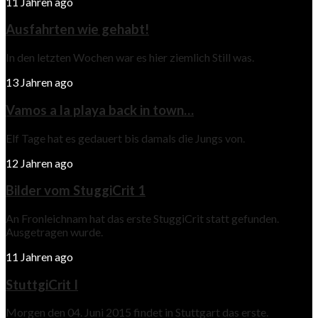
11 Jahren ago
Ausfahrten wie gehabt!
In den letzten Wochen war es hier ziemlich Still was.
13 Jahren ago
Vamos a la playa back in town…
Elf Tage hat es gedauert bis damals die Jungs von.
12 Jahren ago
Bilder vom StuggiCrit 1
An Fronleichnam hat das erste StuggiCrit statt gefunden.
Ausgetragen wurde.
11 Jahren ago
StuttgiCrit I
Morgen den 04. Juni 2015 findet in Stuttgart das erste.