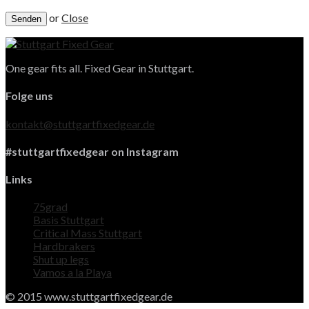
or
Close
One gear fits all. Fixed Gear in Stuttgart.
Folge uns
kontakt@stuttgartfixedgear.de
#stuttgartfixedgear on Instagram
Links
75grad
Basis Stuttgart
Critical Mass Stuttgart
Hardbrakers
Shut up legs
Vamos a la Playa
© 2015 www.stuttgartfixedgear.de