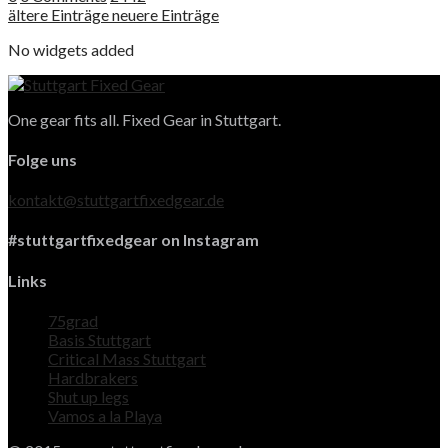
ältere Einträge
neuere Einträge
No widgets added
One gear fits all. Fixed Gear in Stuttgart.
Folge uns
kontakt@stuttgartfixedgear.de
#stuttgartfixedgear on Instagram
Links
75grad
Basis Stuttgart
Critical Mass Stuttgart
Hardbrakers
Shut up legs
Vamos a la Playa