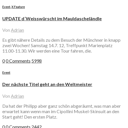
Event
,
X Feature
UPDATE d´Weisswürscht im Mauldascheländle
Von
Adrian
Es gibt nähere Details zu dem Besuch der Münchner in knapp
zwei Wochen! Samstag 14.7. 12, Treffpunkt Marienplatz
11.00-11.30. Wir werden eine Tour fahren, die.
0
0 Comments
5998
Event
Der nächste Titel geht an den Weltmeister
Von
Adrian
Da hat der Philipp aber ganz schön abgeräumt, was man aber
erwartet kann wenn man im Cipollini Muskel-Skinsuit an den
Start geht! Den ersten Platz.
0
0 Comments
2442