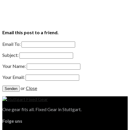
Email this post to a friend.
Email To:
Subject:
Your Name:
Your Email:
or
Close
One gear fits all. Fixed Gear in Stuttgart.
Folge uns