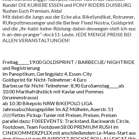
Runde! DIE KURIERE ESSEN und PONY RIDERS DUISBURG
Rushen Euch Premium, Alda!
Mit dabei die Jungs aus der Ecke aka. BikeSyndikat, Rotrunner,
RUhrpottmessenger und die Berliner Fixed Nostra, Goldsprint
und die „Ihr-habt-keine-Rüstung-da
bei-deswegen-stell-ich-euc
h-an-den-pranger“-dock11-L
eute. JEDE MENGE PREISE BEI
ALLEN VERANSTALTUNGEN!
Freitag______19:00 GOLDSPRINT / BARBECUE/ NIGHTRIDE
und Registrierung
im Panoptikum, Gerlingplatz 4, Essen-City
Goldsprint für Nicht-Teilnehmer: 4 Euro
Barbecue für Nicht-Teilnehmer: 8,90 EuroSamstag_____ab
10:00 Marthafrühstück mit Kaviar und Pommes
(brunnenstrasse)
ab 10:30 Bikepolo NRW BIKEPOLO LIGA
Jahresabschlussgepöller Im AZ Mülheim, Auerstr. 51
//////Fettes Pickup-Tunier mit Preisen, Preisen, Preisen
parallel dazu: FIXIEEVENTS: Trackstand, Backwards Circle,
Footdown, Team Footdown18:00 PREMIUM RUSH im
CINEKOMMERZPLEX mit anschließendem Le-Mans-Start aus
dem Kinosaal zum RUHRPOTT ROCKN‘ ROLL ALLEYCAT (für