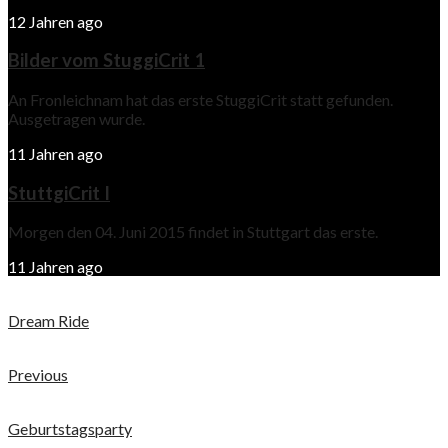
12 Jahren ago
Bilder vom StuggiCrit 1
An Fronleichnam hat das erste StuggiCrit statt gefunden.
Ausgetragen wurde.
11 Jahren ago
StuttgiCrit I
Morgen den 04. Juni 2015 findet in Stuttgart das erste.
11 Jahren ago
Dream Ride
Previous
Geburtstagsparty