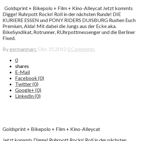
Goldsprint + Bikepolo + Film + Kino-Alleycat Jetzt kommts
Digge! Ruhrpott Rockn‘ Roll in der nächsten Runde! DIE
KURIERE ESSEN und PONY RIDERS DUISBURG Rushen Euch
Premium, Alda! Mit dabei die Jungs aus der Ecke aka.
BikeSyndikat, Rotrunner, RUhrpottmessenger und die Berliner
Fixed.
By
germanmarc
Okt. 25,2012
0 Comments
0
shares
E-Mail
Facebook (0)
Twitter (0)
Google+ (0)
LinkedIn (0)
Goldsprint + Bikepolo + Film + Kino-Alleycat
Jetzt kommts Digge! Ruhrpott Rockn‘ Roll in der nächsten