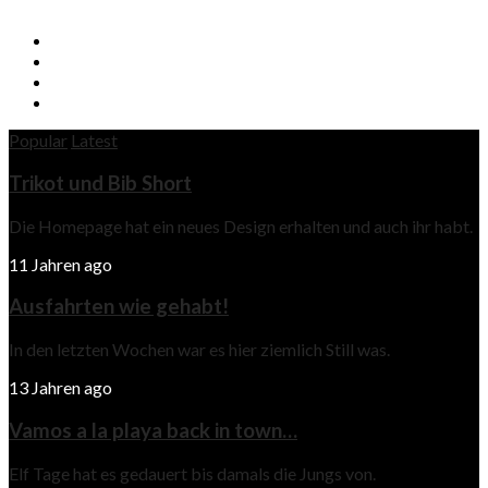
Popular
Latest
Trikot und Bib Short
Die Homepage hat ein neues Design erhalten und auch ihr habt.
11 Jahren ago
Ausfahrten wie gehabt!
In den letzten Wochen war es hier ziemlich Still was.
13 Jahren ago
Vamos a la playa back in town…
Elf Tage hat es gedauert bis damals die Jungs von.