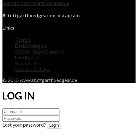
kontakt@stuttgartfixedgear.de
#stuttgartfixedgear on Instagram
Links
75grad
Basis Stuttgart
Critical Mass Stuttgart
Hardbrakers
Shut up legs
Vamos a la Playa
© 2015 www.stuttgartfixedgear.de
LOG IN
Lost your password?