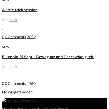
A little trick session
Von
bark
.
0
0 Comments
2059
X SFG
Bikepolo 29 Sept – Bewegung und Geschwindigkeit
Von
bark
.
0
0 Comments
1960
No widgets added
One gear fits all. Fixed Gear in Stuttgart.