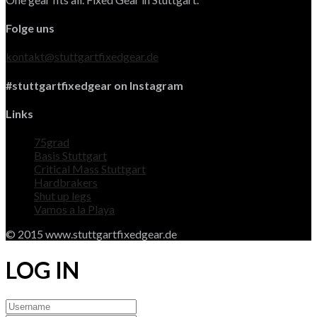
Folge uns
kontakt@stuttgartfixedgear.de
#stuttgartfixedgear on Instagram
Links
75grad
Basis Stuttgart
Critical Mass Stuttgart
Hardbrakers
Shut up legs
Vamos a la Playa
© 2015 www.stuttgartfixedgear.de
LOG IN