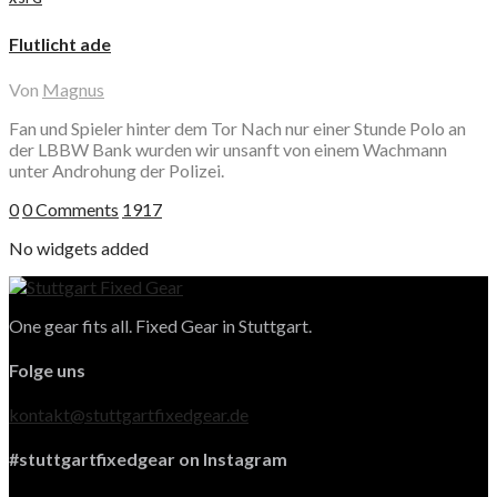
Flutlicht ade
Von
Magnus
Fan und Spieler hinter dem Tor Nach nur einer Stunde Polo an
der LBBW Bank wurden wir unsanft von einem Wachmann
unter Androhung der Polizei.
0
0 Comments
1917
No widgets added
One gear fits all. Fixed Gear in Stuttgart.
Folge uns
kontakt@stuttgartfixedgear.de
#stuttgartfixedgear on Instagram