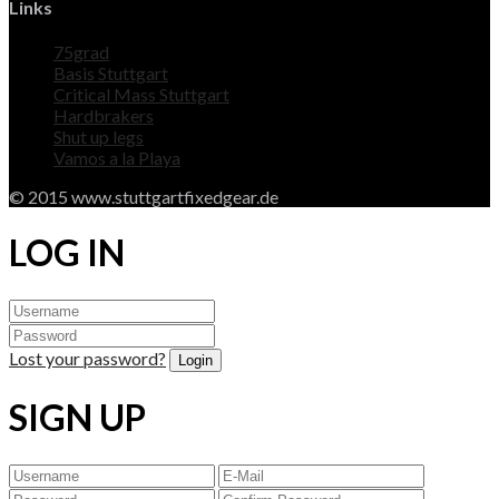
Links
75grad
Basis Stuttgart
Critical Mass Stuttgart
Hardbrakers
Shut up legs
Vamos a la Playa
© 2015 www.stuttgartfixedgear.de
LOG IN
Lost your password?
SIGN UP