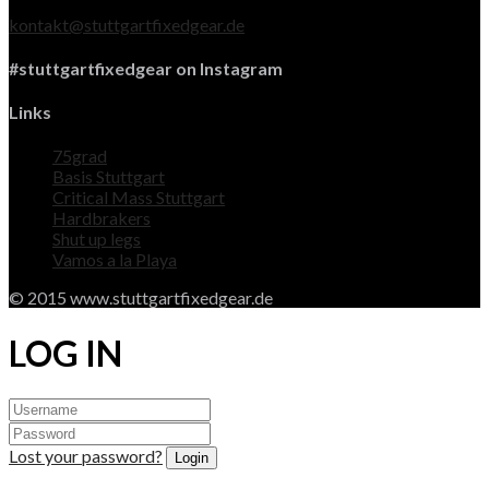
kontakt@stuttgartfixedgear.de
#stuttgartfixedgear on Instagram
Links
75grad
Basis Stuttgart
Critical Mass Stuttgart
Hardbrakers
Shut up legs
Vamos a la Playa
© 2015 www.stuttgartfixedgear.de
LOG IN
Lost your password?