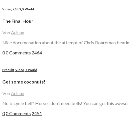
Video
,
X SFG
,
X World
The Final Hour
Von
Adrian
Nice documenation about the attempt of Chris Boardman beating
0
0 Comments
2464
Produkt
,
Video
,
X World
Get some coconuts!
Von
Adrian
No bicycle bell? Horses don’t need bells! You can get this aweso
0
0 Comments
2451