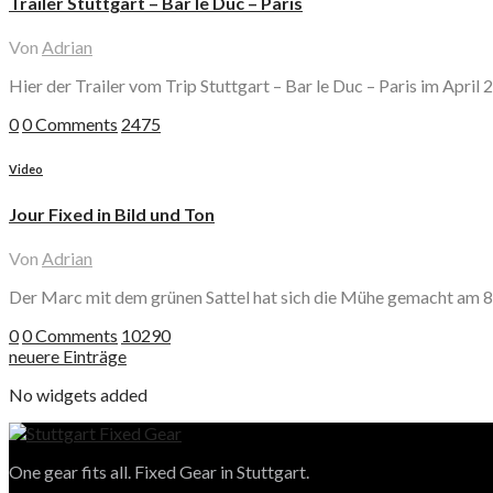
Trailer Stuttgart – Bar le Duc – Paris
Von
Adrian
Hier der Trailer vom Trip Stuttgart – Bar le Duc – Paris im Apri
0
0 Comments
2475
Video
Jour Fixed in Bild und Ton
Von
Adrian
Der Marc mit dem grünen Sattel hat sich die Mühe gemacht am 8
0
0 Comments
10290
neuere Einträge
No widgets added
One gear fits all. Fixed Gear in Stuttgart.