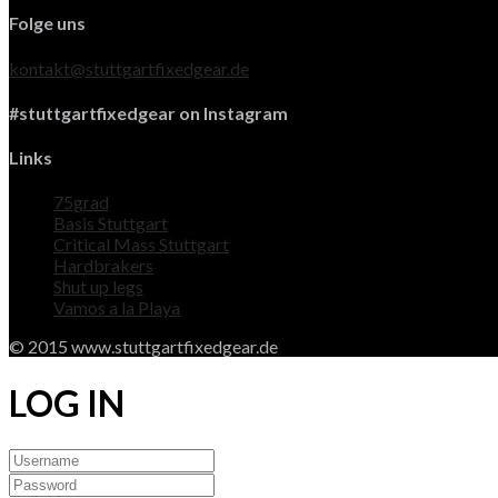
Folge uns
kontakt@stuttgartfixedgear.de
#stuttgartfixedgear on Instagram
Links
75grad
Basis Stuttgart
Critical Mass Stuttgart
Hardbrakers
Shut up legs
Vamos a la Playa
© 2015 www.stuttgartfixedgear.de
LOG IN