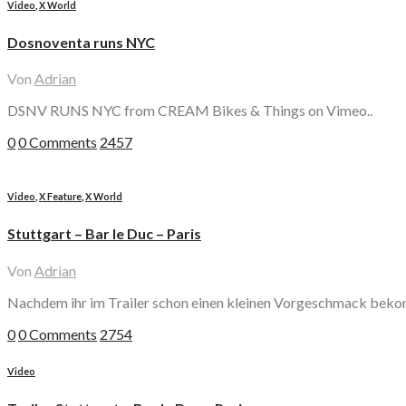
Video
,
X World
Dosnoventa runs NYC
Von
Adrian
DSNV RUNS NYC from CREAM Bikes & Things on Vimeo..
0
0 Comments
2457
Video
,
X Feature
,
X World
Stuttgart – Bar le Duc – Paris
Von
Adrian
Nachdem ihr im Trailer schon einen kleinen Vorgeschmack bekomm
0
0 Comments
2754
Video